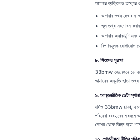
আপনার ব্যক্তিগত তথ্যের ওপর
আপনার তথ্য দেখার বা অ
ভুল তথ্য সংশোধন করা
আপনার অ্যাকাউন্ট এবং 
বিপণনমূলক যোগাযোগ থ
৮. শিশুদের সুরক্ষা
33bmw জেনেশুনে ১৮ বছরের
আমাদের অনুমতি ছাড়া তথ্য
৯. আন্তর্জাতিক ডেটা স্থান
যদিও 33bmw ঢাকা, বাংলাদে
পরিষেবা ব্যবহারের মাধ্যমে
দেশের থেকে ভিন্ন হতে পা
১০. গোপনীয়তা নীতির পরিবর