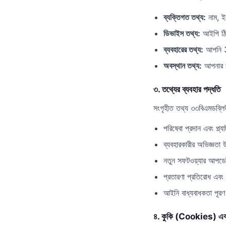
ব্যক্তিগত তথ্য:
নাম, ইম
ডিভাইস তথ্য:
আইপি ঠিক
ব্যবহারের তথ্য:
আপনি 33
অবস্থান তথ্য:
আপনার আ
৩. তথ্যের ব্যবহার পদ্ধতি
সংগৃহীত তথ্য ৩৩বিএমডব্লিউ
পরিষেবা প্রদান এবং প্ল্য
ব্যবহারকারীর অভিজ্ঞতা 
নতুন সফটওয়্যার আপডে
প্রতারণা প্রতিরোধ এবং প
আইনি বাধ্যবাধকতা পূরণ
৪. কুকি (Cookies) এবং ট্