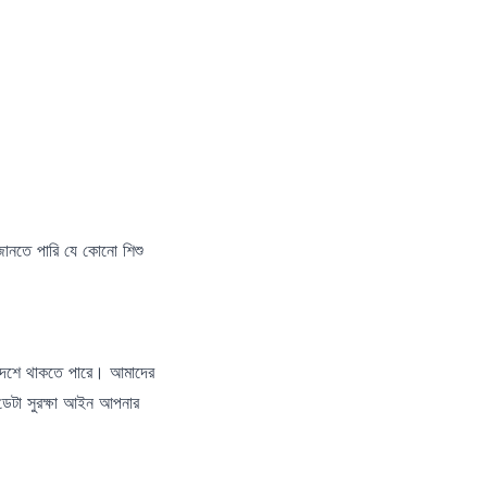
ানতে পারি যে কোনো শিশু
য দেশে থাকতে পারে। আমাদের
 ডেটা সুরক্ষা আইন আপনার