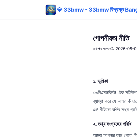
💎 33bmw - 33bmw বিশ্বস্ত Bangl
গোপনীয়তা নীতি
সর্বশেষ আপডেট: 2026-08-0
১. ভূমিকা
৩৩বিএমডব্লিউ টেক সলিউশ
ব্যাখ্যা করে যে আমরা কীভাব
এই নীতিতে বর্ণিত তথ্য প্রক
২. তথ্য সংগ্রহের পরিধি
আমরা আপনার কাছ থেকে বিভি