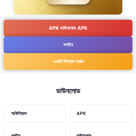
APK ডাউনলোড APK
লগইন
এখনই নিবন্ধন করুন
ডাউনলোড
অফিসিয়াল
APK
লগইন
ডাউনলোড