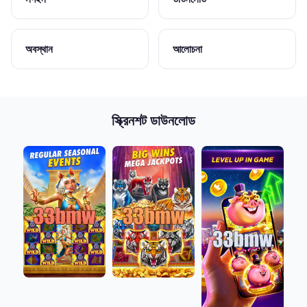
অবস্থান
আলোচনা
স্ক্রিনশট ডাউনলোড