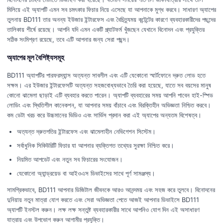
মিলিয়ে এই অ্যাপটি এমন সব চমৎকার ফিচার নিয়ে এসেছে যা আপনাকে মুগ্ধ করবে। সাধারণ অ্যাপের
তুলনায় BD111 তার অনন্য ইউজার ইন্টারফেস এবং বৈচিত্র্যময় কন্টেন্টের কারণে ব্যবহারকারীদের পছন্দের
তালিকায় শীর্ষে রয়েছে। আপনি যদি এমন একটি প্ল্যাটফর্ম খুঁজছেন যেখানে বিনোদন এবং প্রযুক্তির
সঠিক সংমিশ্রণ রয়েছে, তবে এটি আপনার জন্য সেরা পছন্দ।
অ্যাপের মূল বৈশিষ্ট্যসমূহ
BD111 অ্যাপটির পারফরম্যান্স অত্যন্ত সাবলীল এবং এটি যেকোনো স্মার্টফোনে দ্রুত লোড হতে
সক্ষম। এর ইউজার ইন্টারফেসটি অত্যন্ত সহজবোধ্যভাবে তৈরি করা হয়েছে, যাতে সব বয়সের মানুষ
কোনো ঝামেলা ছাড়াই এটি ব্যবহার করতে পারেন। অ্যাপটি ব্যবহারের সময় আপনি পাবেন হাই-স্পিড
লোডিং এবং স্থিতিশীল কানেকশন, যা আপনার সময় বাঁচাবে এবং বিরক্তিহীন অভিজ্ঞতা নিশ্চিত করবে।
কম ডেটা খরচ করে উচ্চমানের ভিডিও এবং সার্ভিস প্রদান করা এই অ্যাপের অন্যতম বিশেষত্ব।
অত্যন্ত দ্রুতগতির ইন্টারফেস এবং ঝামেলাহীন নেভিগেশন সিস্টেম।
সর্বাধুনিক সিকিউরিটি ফিচার যা আপনার ব্যক্তিগত তথ্যের সুরক্ষা নিশ্চিত করে।
নিয়মিত আপডেট এবং নতুন সব ফিচারের সংযোজন।
যেকোনো অ্যান্ড্রয়েড বা আইওএস ডিভাইসের সাথে পূর্ণ সামঞ্জস্য।
সামগ্রিকভাবে, BD111 আপনার ডিজিটাল জীবনকে আরও আনন্দময় এবং সহজ করে তুলবে। বিনোদনের
দুনিয়ায় নতুন মাত্রা যোগ করতে এবং সেরা অভিজ্ঞতা পেতে আজই আপনার ডিভাইসে BD111
অ্যাপটি ইনস্টল করুন। লক্ষ লক্ষ সন্তুষ্ট ব্যবহারকারীর সাথে আপনিও যোগ দিন এই অসাধারণ
যাত্রায় এবং উপভোগ করুন আগামীর প্রযুক্তি।